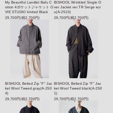
My Beautiful Landlet Bafu C
BISHOOL Wrinkled Single O
otton 4ポケットジャケット O
ver Jacket ver.TR Serge ecr
VIE STUDIO limited Black
u(A-2510)
29,700円(税2,700円)
29,700円(税2,700円)
BISHOOL Belted Zip "F" Jac
BISHOOL Belted Zip "F" Jac
ket Wool Tweed gray(A-250
ket Wool Tweed black(A-250
4)
1)
29,700円(税2,700円)
29,700円(税2,700円)