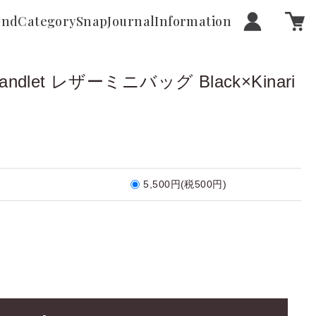
and
Category
Snap
Journal
Information
l Landlet レザーミニバッグ Black×Kinari
5,500円(税500円)