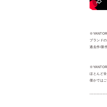
※YANT
ブランドの
過去作/新
※YANT
ほとんど全
僅かではご
-------------