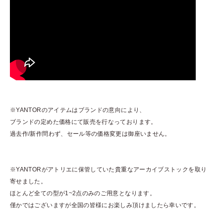
※YANTORのアイテムはブランドの意向により、
ブランドの定めた価格にて販売を行なっております。
過去作/新作問わず、セール等の価格変更は御座いません。
※YANTORがアトリエに保管していた貴重なアーカイブストックを取り
寄せました。
ほとんど全ての型が1~2点のみのご用意となります。
僅かではございますが全国の皆様にお楽しみ頂けましたら幸いです。