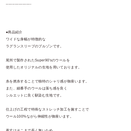
--------------------
●商品紹介
ワイドな身幅が特徴的な
ラグランスリーブのブルゾンです。
尾州で製作されたSuper90'sのウールを
使用したオリジナルの生地を用いております。
糸を撚糸することで独特のシャリ感が御座います。
また、細番手のウールは落ち感を良く
シルエットに良く馴染む生地です。
仕上げの工程で特殊なストレッチ加工を施すことで
ウール100%ながら伸縮性が御座います。
着丈はそこまで長く無いため