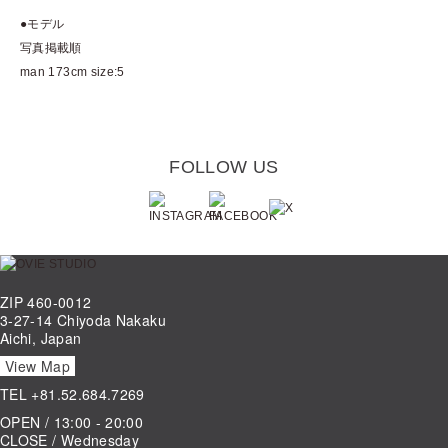
●モデル
写真掲載順
man 173cm size:5
FOLLOW US
ZIP 460-0012
3-27-14 Chiyoda Nakaku
Aichi, Japan
View Map
TEL
+81.52.684.7269
OPEN / 13:00 - 20:00
CLOSE / Wednesday