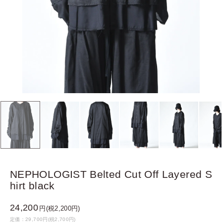
NEPHOLOGIST Belted Cut Off Layered S
hirt black
24,200
円(税2,200円)
定価：29,700円(税2,700円)