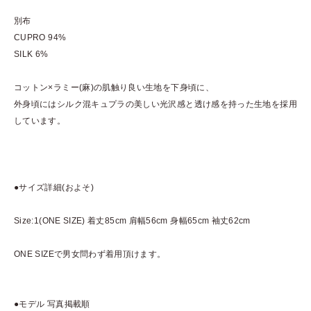
別布
CUPRO 94%
SILK 6%
コットン×ラミー(麻)の肌触り良い生地を下身頃に、
外身頃にはシルク混キュプラの美しい光沢感と透け感を持った生地を採用
しています。
●サイズ詳細(およそ)
Size:1(ONE SIZE) 着丈85cm 肩幅56cm 身幅65cm 袖丈62cm
ONE SIZEで男女問わず着用頂けます。
●モデル 写真掲載順