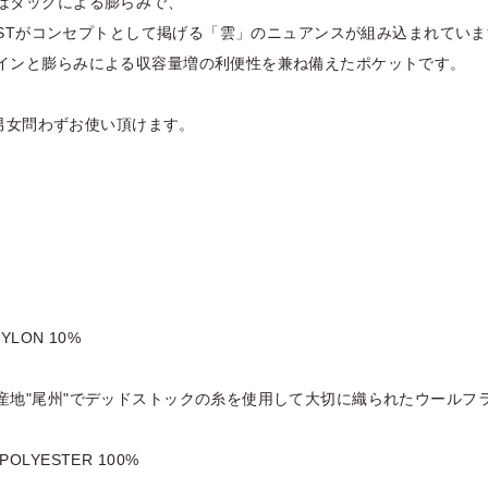
はタックによる膨らみで、
OGISTがコンセプトとして掲げる「雲」のニュアンスが組み込まれてい
インと膨らみによる収容量増の利便性を兼ね備えたポケットです。
Eで男女問わずお使い頂けます。
NYLON 10%
産地"尾州"でデッドストックの糸を使用して大切に織られたウールフ
OLYESTER 100%