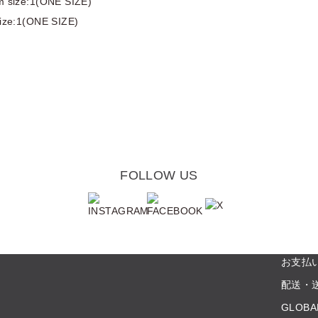
 size:1(ONE SIZE)
ize:1(ONE SIZE)
FOLLOW US
お支払
配送・
GLOBA