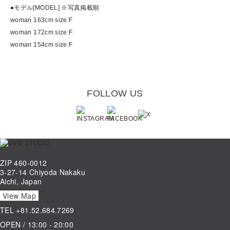
●モデル[MODEL] ※写真掲載順
woman 163cm size:F
woman 172cm size:F
woman 154cm size:F
FOLLOW US
ZIP 460-0012
3-27-14 Chiyoda Nakaku
Aichi, Japan
View Map
TEL
+81.52.684.7269
OPEN / 13:00 - 20:00