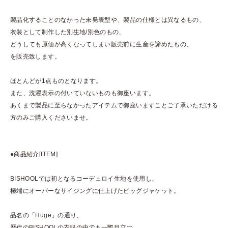
製品化することのなかった未発表型や、製品の仕様とは異なるもの、
衣装として制作した別生地/別色のもの、
どうしても原価が高くなってしまい販売前に生産を諦めたもの、
を販売致します。
ほとんどが1点ものとなります。
また、洗濯表示の付いていないものも御座います。
あくまで製品に至らなかったアイテムで御座いますことご了承いただける
方のみご購入くださいませ。
●商品紹介[ITEM]
BISHOOLでは初となるコーデュロイ生地を使用し、
極端にオーバーなサイジングに仕上げたビッグジャケット。
品名の「Huge」の通り、
歴代のBISHOOLの衣服の中でも一際目立つ、