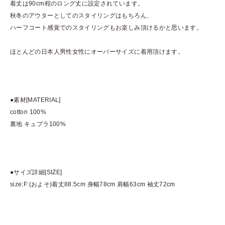
着丈は90cm程のロング丈に設定されています。
秋冬のアウターとしてのスタイリングはもちろん、
ハーフコート感覚でのスタイリングもお楽しみ頂けるかと思います。
ほとんどの日本人男性女性にオーバーサイズに着用頂けます。
●素材[MATERIAL]
cotton 100%
裏地 キュプラ100%
●サイズ詳細[SIZE]
size:F:(およそ)着丈88.5cm 身幅78cm 肩幅63cm 袖丈72cm