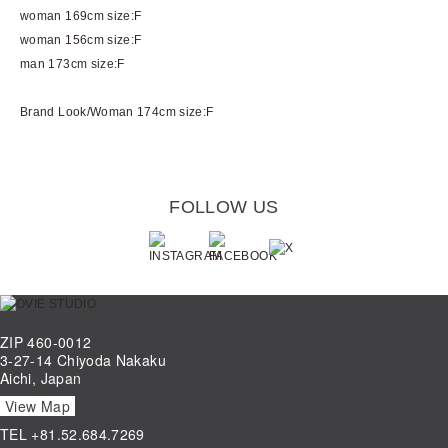
woman 169cm size:F
woman 156cm size:F
man 173cm size:F
Brand Look/Woman 174cm size:F
FOLLOW US
ZIP 460-0012
3-27-14 Chiyoda Nakaku
Aichi, Japan
View Map
TEL
+81.52.684.7269