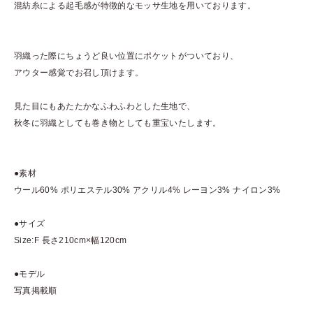
混紡糸による起毛感が特徴的なモッサ生地を用いております。
羽織った際にちょうど良い位置にポケットがついており、
アウター感覚でお召し頂けます。
見た目にもあたたかなふわふわとした生地で、
秋冬に羽織としても巻き物としても重宝いたします。
●素材
ウール60% ポリエステル30% アクリル4% レーヨン3% ナイロン3%
●サイズ
Size:F 長さ210cm×幅120cm
●モデル
写真掲載順