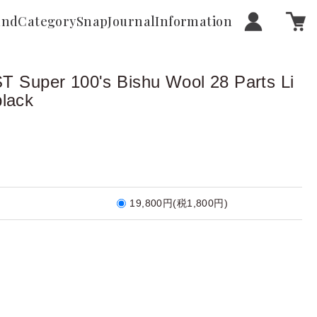
and
Category
Snap
Journal
Information
Super 100's Bishu Wool 28 Parts Li
black
19,800円(税1,800円)