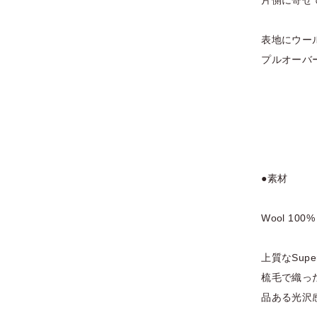
片側に寄せ
表地にウー
プルオーバ
●素材
Wool 100%
上質なSup
梳毛で織っ
品ある光沢