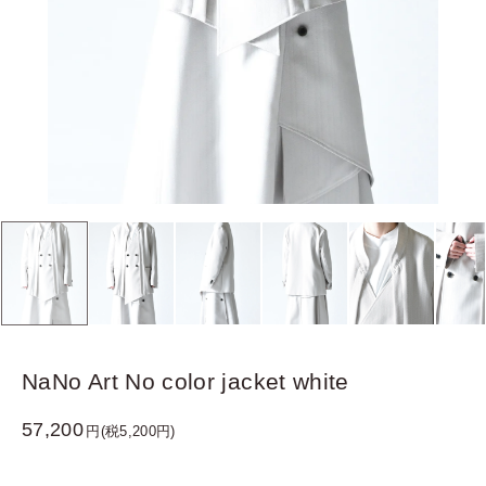
NaNo Art No color jacket white
57,200
円(税5,200円)