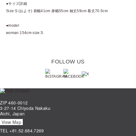
●サイズ詳細
Size:S:(およそ) 肩幅41cm 身幅55cm 袖丈59cm 着丈70.5cm
●model
woman 154cm size:S
FOLLOW US
ZIP 460-0012
3-27-14 Chiyoda Nakaku
Aichi, Japan
View Map
TEL
+81.52.684.7269