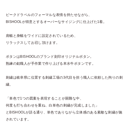
ピークドラペルのフォーマルな表情を持たせながら、
BISHOOLが得意とするオーバーなサイジングに仕上げた1着。
肩幅と身幅をワイドに設定されているため、
リラックスしてお召し頂けます。
ボタンはBISHOOLのブランド刻印オリジナルボタン。
熟練の釦職人が手作業で作り上げる本水牛ボタンです。
刺繍は岐阜県に位置する刺繍工場の3代目を担う職人に依頼した拘りの刺
繍。
「単色で1つの図案を表現することが困難な中、
何度も打ち合わせを重ね、白単色の刺繍が完成しました」
とBISHOOLが語る通り、単色でありながら立体感のある素敵な刺繍が施
されています。