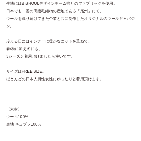
生地にはBISHOOLデザインチーム拘りのファブリックを使用。
日本でも一番の高級毛織物の産地である「尾州」にて、
ウールを織り続けてきた企業と共に制作したオリジナルのウールギャバジ
ン。
冷える日にはインナーに暖かなニットを重ねて、
春/秋に加え冬にも、
3シーズン着用頂けましたら幸いです。
サイズはFREE SIZE。
ほとんどの日本人男性女性にゆったりと着用頂けます。
〈素材〉
ウール100%
裏地 キュプラ100%