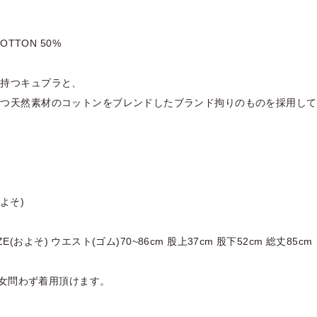
COTTON 50%
を持つキュプラと、
持つ天然素材のコットンをブレンドしたブランド拘りのものを採用して
よそ)
 SIZE(およそ) ウエスト(ゴム)70~86cm 股上37cm 股下52cm 総丈85cm
で男女問わず着用頂けます。