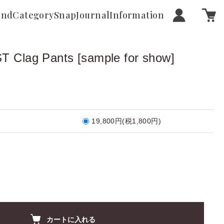
and
Category
Snap
Journal
Information
Clag Pants [sample for show]
19,800円(税1,800円)
カートに入れる