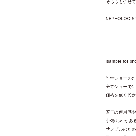
そちらも併せ
NEPHOLOGIST
[sample for sh
昨年ショーのた
全てショーで1
価格を低く設
若干の使用感
小傷/汚れがあ
サンプルのた