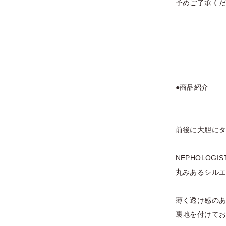
予めご了承く
●商品紹介
前後に大胆に
NEPHOLO
丸みあるシル
薄く透け感の
裏地を付けて