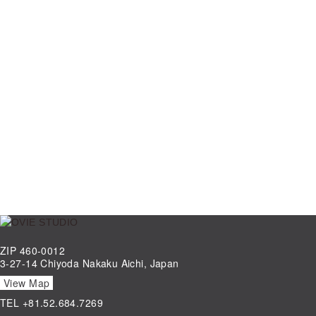
ZIP 460-0012
3-27-14 Chiyoda Nakaku Aichi, Japan
View Map
TEL
+81.52.684.7269