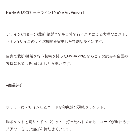
NaNo Artの自社生産ライン[ NaNo Art Pinion ]
デザイン/パターン/裁断/縫製全てを自社で行うことによる大幅なコストカ
ットと3サイズのサイズ展開を実現した特別なラインです。
自身で裁断/縫製を行う技術を持ったNaNo Artだからこその試みを全国の
皆様にお楽しみ頂けましたら幸いです。
●商品紹介
ポケットにデザインしたコードが印象的な羽織ジャケット。
胸ポケットと両サイドのポケットに打ったハトメから、コードが垂れるナ
ノアットらしい遊びを持たせています。