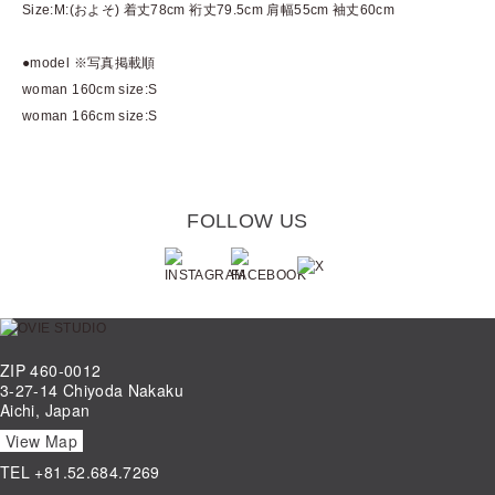
Size:M:(およそ) 着丈78cm 裄丈79.5cm 肩幅55cm 袖丈60cm
●model ※写真掲載順
woman 160cm size:S
woman 166cm size:S
FOLLOW US
ZIP 460-0012
3-27-14 Chiyoda Nakaku
Aichi, Japan
View Map
TEL
+81.52.684.7269