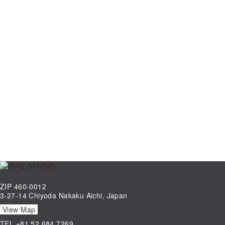
ZIP 460-0012
3-27-14 Chiyoda Nakaku Aichi, Japan
View Map
TEL
+81.52.684.7269