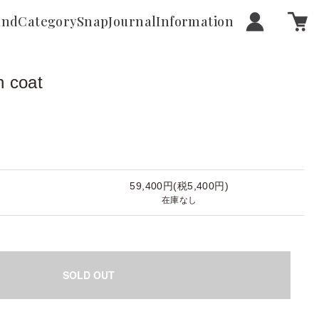
and
Category
Snap
Journal
Information
n coat
59,400円(税5,400円)
在庫なし
SOLD OUT