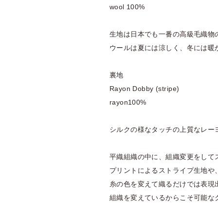
wool 100%
生地は日本でも一番の高級毛織物
ウールは夏には涼しく、冬には暖
裏地
Rayon Dobby (stripe)
rayon100%
シルクの様なタッチの上質なレー
平織組織の中に、組織変更をして
プリントによるストライプ生地や
糸の色を変えて織るだけでは表現
組織を変えているからこそ可能な