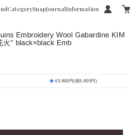
and
Category
Snap
Journal
Information
ins Embroidery Wool Gabardine KIM
火" black×black Emb
63,800円(税5,800円)