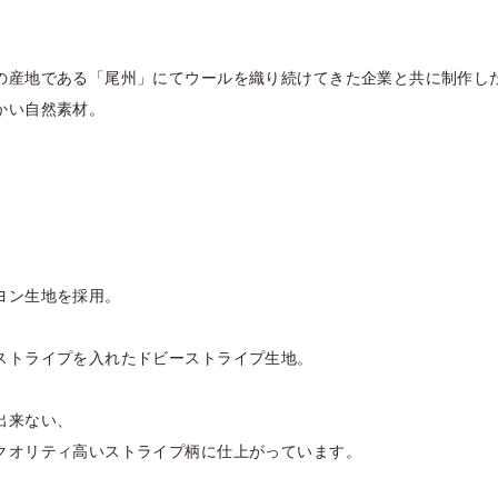
の産地である「尾州」にてウールを織り続けてきた企業と共に制作し
かい自然素材。
ヨン生地を採用。
ストライプを入れたドビーストライプ生地。
、
出来ない、
クオリティ高いストライプ柄に仕上がっています。