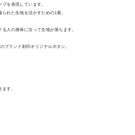
ープを表現しています。
織られた生地を活かすための1着。
する人の身体に沿って生地が落ちます。
OLのブランド刻印オリジナルボタン。
けます。