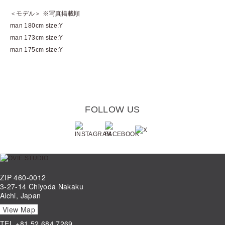
＜モデル＞ ※写真掲載順
man 180cm size:Y
man 173cm size:Y
man 175cm size:Y
FOLLOW US
ZIP 460-0012
3-27-14 Chiyoda Nakaku
Aichi, Japan
View Map
TEL
+81.52.684.7269