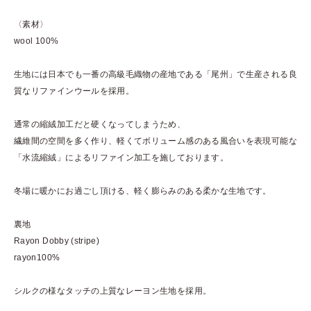
〈素材〉
wool 100%
生地には日本でも一番の高級毛織物の産地である「尾州」で生産される良
質なリファインウールを採用。
通常の縮絨加工だと硬くなってしまうため、
繊維間の空間を多く作り、軽くてボリューム感のある風合いを表現可能な
「水流縮絨」によるリファイン加工を施しております。
冬場に暖かにお過ごし頂ける、軽く膨らみのある柔かな生地です。
裏地
Rayon Dobby (stripe)
rayon100%
シルクの様なタッチの上質なレーヨン生地を採用。