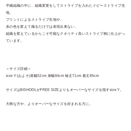
平織組織の中に、組織変更をしてストライプを入れたドビーストライプ生
地。
プリントによるストライプ生地や、
糸の色を変えて織るだけでは表現出来ない、
組織を変えているからこそ可能なクオリティ高いストライプ柄に仕上がっ
ています。
＜サイズ詳細＞
size:Y:(およそ)肩幅52cm 身幅84cm 袖丈71cm 着丈85cm
サイズはBISHOOLがFREE SIZEよりもオーバーなサイズを指すsize:Y。
大柄な方や、よりオーバーなサイズを好まれる方に。