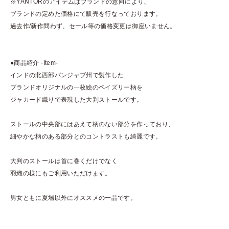
※YANTORのアイテムはブランドの意向により、
ブランドの定めた価格にて販売を行なっております。
過去作/新作問わず、セール等の価格変更は御座いません。
●商品紹介 -Item-
インドの北西部パンジャブ州で製作した
ブランドオリジナルの一枚絵のペイズリー柄を
ジャカード織りで表現した大判ストールです。
ストールの中央部にはあえて柄のない部分を作っており、
細やかな柄のある部分とのコントラストも綺麗です。
大判のストールは首に巻くだけでなく
羽織の様にもご利用いただけます。
男女ともに夏場以外にオススメの一品です。