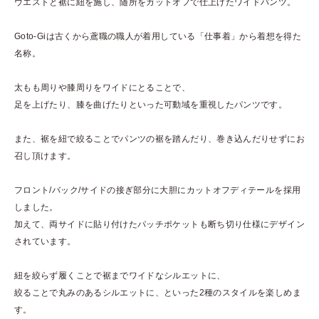
ウエストと裾に紐を施し、随所をカットオフで仕上げたワイドパンツ。
Goto-Giは古くから鳶職の職人が着用している「仕事着」から着想を得た
名称。
太もも周りや膝周りをワイドにとることで、
足を上げたり、膝を曲げたりといった可動域を重視したパンツです。
また、裾を紐で絞ることでパンツの裾を踏んだり、巻き込んだりせずにお
召し頂けます。
フロント/バック/サイドの接ぎ部分に大胆にカットオフディテールを採用
しました。
加えて、両サイドに貼り付けたパッチポケットも断ち切り仕様にデザイン
されています。
紐を絞らず履くことで裾までワイドなシルエットに、
絞ることで丸みのあるシルエットに、といった2種のスタイルを楽しめま
す。