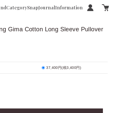
and
Category
Snap
Journal
Information
g Gima Cotton Long Sleeve Pullover
37,400円(税3,400円)