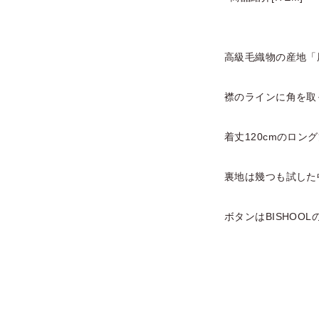
高級毛織物の産地「
襟のラインに角を取
着丈120cmのロン
裏地は幾つも試した
ボタンはBISHOO