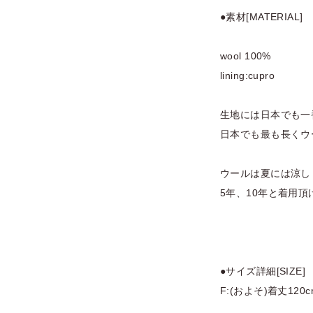
●素材[MATERIAL]
wool 100%
lining:cupro
生地には日本でも一
日本でも最も長くウ
ウールは夏には涼し
5年、10年と着用
●サイズ詳細[SIZE]
F:(およそ)着丈120c