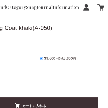
and
Category
Snap
Journal
Information
 Coat khaki(A-050)
39,600円(税3,600円)
カートに入れる