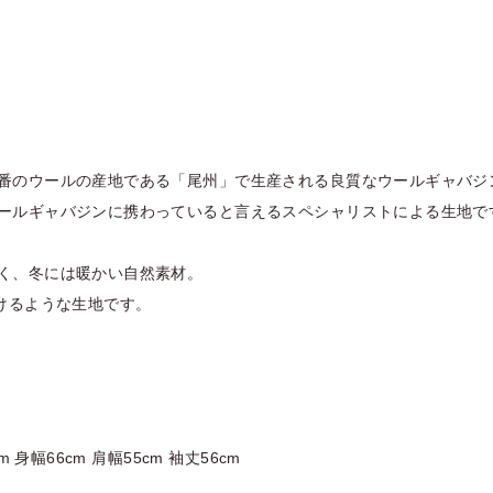
番のウールの産地である「尾州」で生産される良質なウールギャバジ
ールギャバジンに携わっていると言えるスペシャリストによる生地で
く、冬には暖かい自然素材。
頂けるような生地です。
m 身幅66cm 肩幅55cm 袖丈56cm