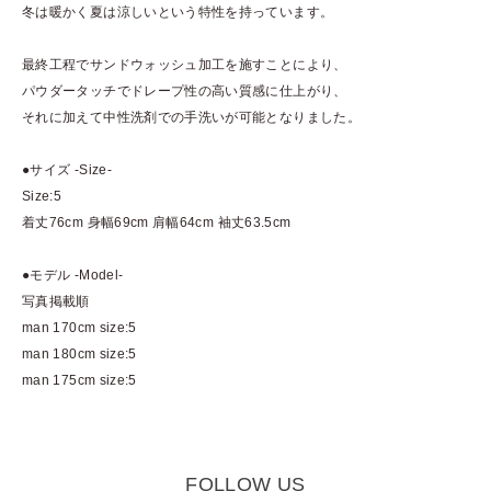
冬は暖かく夏は涼しいという特性を持っています。
最終工程でサンドウォッシュ加工を施すことにより、
パウダータッチでドレープ性の高い質感に仕上がり、
それに加えて中性洗剤での手洗いが可能となりました。
●サイズ -Size-
Size:5
着丈76cm 身幅69cm 肩幅64cm 袖丈63.5cm
●モデル -Model-
写真掲載順
man 170cm size:5
man 180cm size:5
man 175cm size:5
FOLLOW US