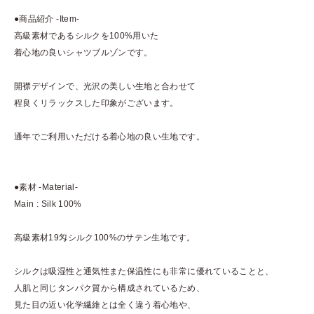
●商品紹介 -Item-
高級素材であるシルクを100%用いた
着心地の良いシャツブルゾンです。
開襟デザインで、光沢の美しい生地と合わせて
程良くリラックスした印象がございます。
通年でご利用いただける着心地の良い生地です。
●素材 -Material-
Main : Silk 100%
高級素材19匁シルク100%のサテン生地です。
シルクは吸湿性と通気性また保温性にも非常に優れていることと、
人肌と同じタンパク質から構成されているため、
見た目の近い化学繊維とは全く違う着心地や、