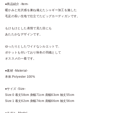
●商品紹介 -Item-
暖かみと光沢感を兼ね備えたシャギー加工を施した
毛足の長い生地で仕立てたビッグカーディガンです。
もけもけとした表情で見た目にも
あたたかなデザインです。
ゆったりとしたワイドなシルエットで、
ポケットも付いており秋冬の羽織として
オススメの一着です。
●素材 -Material-
本体:Polyester 100%
●サイズ -Size-
Size:0 着丈58cm 身幅71cm 肩幅63cm 袖丈55cm
Size:1 着丈62cm 身幅74cm 肩幅66cm 袖丈56cm
●モデル -Model-