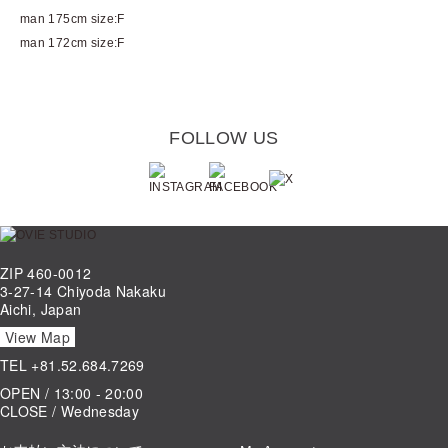
man 175cm size:F
man 172cm size:F
FOLLOW US
ZIP 460-0012
3-27-14 Chiyoda Nakaku
Aichi, Japan
View Map
TEL
+81.52.684.7269
OPEN / 13:00 - 20:00
CLOSE / Wednesday