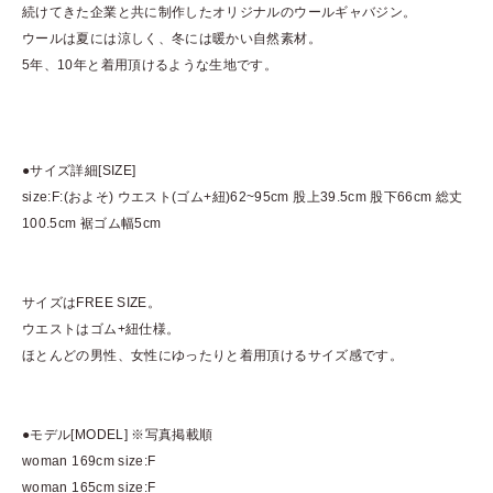
続けてきた企業と共に制作したオリジナルのウールギャバジン。
ウールは夏には涼しく、冬には暖かい自然素材。
5年、10年と着用頂けるような生地です。
●サイズ詳細[SIZE]
size:F:(およそ) ウエスト(ゴム+紐)62~95cm 股上39.5cm 股下66cm 総丈
100.5cm 裾ゴム幅5cm
サイズはFREE SIZE。
ウエストはゴム+紐仕様。
ほとんどの男性、女性にゆったりと着用頂けるサイズ感です。
●モデル[MODEL] ※写真掲載順
woman 169cm size:F
woman 165cm size:F