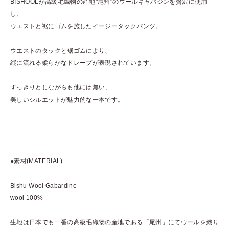
BISHOOLが高級毛織物の産地"尾州"のウールギャバジンを贅沢に使用
し、
ウエストと裾にゴムを施したイージータックパンツ。
ウエストのタックと裾ゴムにより、
縦に流れる柔らかなドレープが表現されています。
すっきりとしながらも他には無い、
美しいシルエットが魅力的な一本です。
●素材(MATERIAL)
Bishu Wool Gabardine
wool 100%
生地は日本でも一番の高級毛織物の産地である「尾州」にてウールを織り