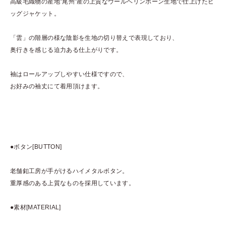
高級毛織物の産地"尾州"産の上質なウールヘリンボーン生地で仕上げたビ
ッグジャケット。
「雲」の階層の様な陰影を生地の切り替えで表現しており、
奥行きを感じる迫力ある仕上がりです。
袖はロールアップしやすい仕様ですので、
お好みの袖丈にて着用頂けます。
●ボタン[BUTTON]
老舗釦工房が手がけるハイメタルボタン。
重厚感のある上質なものを採用しています。
●素材[MATERIAL]