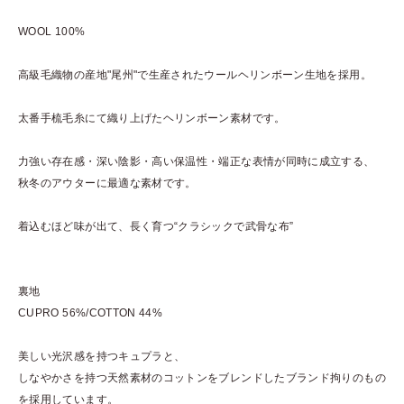
WOOL 100%
高級毛織物の産地"尾州"で生産されたウールヘリンボーン生地を採用。
太番手梳毛糸にて織り上げたヘリンボーン素材です。
力強い存在感・深い陰影・高い保温性・端正な表情が同時に成立する、
秋冬のアウターに最適な素材です。
着込むほど味が出て、長く育つ“クラシックで武骨な布”
裏地
CUPRO 56%/COTTON 44%
美しい光沢感を持つキュプラと、
しなやかさを持つ天然素材のコットンをブレンドしたブランド拘りのもの
を採用しています。