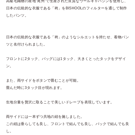
高級毛織物の産地"尾州"で生産された良質なウールギャバジンを使用し、
日本の伝統的な衣服である「袴」をBISHOOLのフィルターを通して制作
したパンツ。
日本の伝統的な衣服である「袴」のようなシルエットを持たせ、着物パン
ツと名付けられました。
フロントに2タック、バッグには1タック、大きくとったタックをデザイ
ン。
また、両サイドをボタンで畳むことが可能。
畳んだ時に3タック目が現れます。
生地分量を贅沢に取ることで美しいドレープを表現しています。
両サイドには一本ずつ共地の紐を施しました。
この紐は垂らしても良し、フロントで結んでも良し、バックで結んでも良
し。