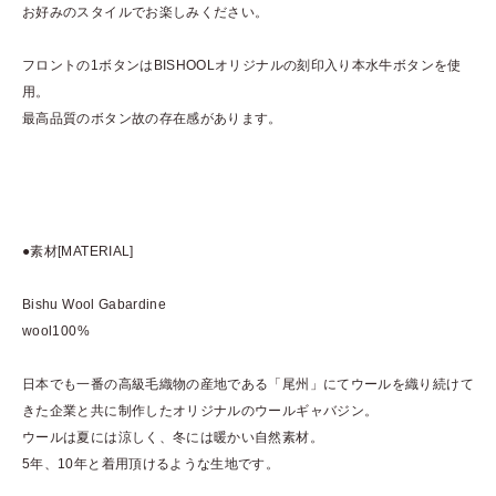
お好みのスタイルでお楽しみください。
フロントの1ボタンはBISHOOLオリジナルの刻印入り本水牛ボタンを使
用。
最高品質のボタン故の存在感があります。
●素材[MATERIAL]
Bishu Wool Gabardine
wool100%
日本でも一番の高級毛織物の産地である「尾州」にてウールを織り続けて
きた企業と共に制作したオリジナルのウールギャバジン。
ウールは夏には涼しく、冬には暖かい自然素材。
5年、10年と着用頂けるような生地です。