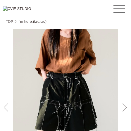
TOP
I'm here:(tac:tac)