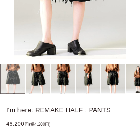
I'm here: REMAKE HALF : PANTS
46,200
円(税4,200円)