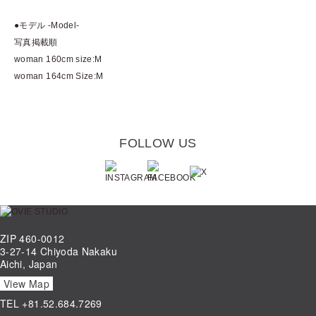
●モデル -Model-
写真掲載順
woman 160cm size:M
woman 164cm Size:M
FOLLOW US
ZIP 460-0012
3-27-14 Chiyoda Nakaku
Aichi, Japan
View Map
TEL
+81.52.684.7269