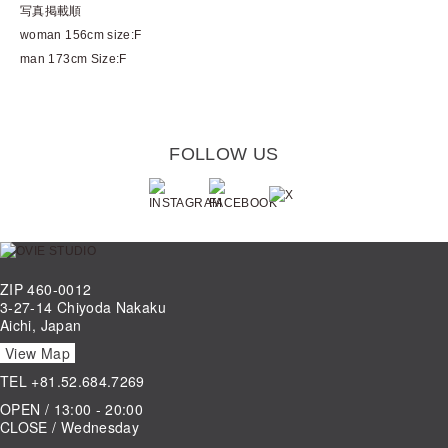
写真掲載順
woman 156cm size:F
man 173cm Size:F
FOLLOW US
ZIP 460-0012
3-27-14 Chiyoda Nakaku
Aichi, Japan
View Map
TEL
+81.52.684.7269
OPEN / 13:00 - 20:00
CLOSE / Wednesday