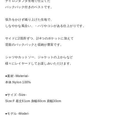
ナイロンタフタ生地で仕立てた
バックパック付きのベストです。
張力をかけず織り上げた生地で、
しなやかな風合い、・ハリやコシがある仕上がりです。
サイドに2箇所ずつ、計4つのポケットに加えて
背面のバックパックと収納が豊富です。
シャツやカットソー、ジャケットの上からなど
様々にレイヤードしてお楽しみいただけます。
●素材 -Material-
本体:Nylon 100%
●サイズ -Size-
Size:F 着丈61cm 身幅60cm 肩幅30cm
●モデル -Model-