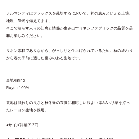
ノルマンディはフラックスを栽培するにおいて、神の恵みといえる土壌、
地理、気候を備えてます。
そこで暮らす人々の知恵と情熱が生み出すリネンファブリックの品質を是
非お楽しみください。
リネン素材でありながら、がっしりと仕上げられているため、秋の終わり
から春の手前に適した重みのある生地です。
裏地/lining
Rayon 100%
裏地は肌触りの良さと秋冬春の衣服に相応しい程よい厚み/ハリ感を持っ
たレーヨン生地を採用。
●サイズ詳細[SIZE]