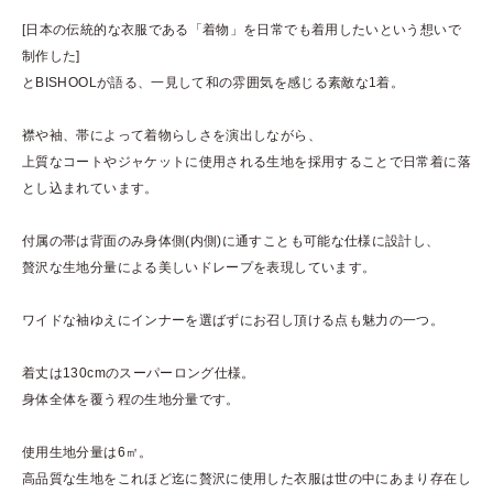
[日本の伝統的な衣服である「着物」を日常でも着用したいという想いで
制作した]
とBISHOOLが語る、一見して和の雰囲気を感じる素敵な1着。
襟や袖、帯によって着物らしさを演出しながら、
上質なコートやジャケットに使用される生地を採用することで日常着に落
とし込まれています。
付属の帯は背面のみ身体側(内側)に通すことも可能な仕様に設計し、
贅沢な生地分量による美しいドレープを表現しています。
ワイドな袖ゆえにインナーを選ばずにお召し頂ける点も魅力の一つ。
着丈は130cmのスーパーロング仕様。
身体全体を覆う程の生地分量です。
使用生地分量は6㎡。
高品質な生地をこれほど迄に贅沢に使用した衣服は世の中にあまり存在し