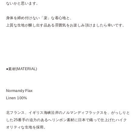
ないかと思います。
身体を締め付けない「楽」な着心地と、
上質な生地が醸し出す品ある雰囲気をお楽しみ頂けましたら幸いです。
●素材(MATERIAL)
Normandy Flax
Linen 100%
北フランス、イギリス海峡沿岸のノルマンディフラックスを、がっしりと
した25番手の迫力のあるへリンボン素材に日本で織って仕上げたハイク
オリティな生地を採用。