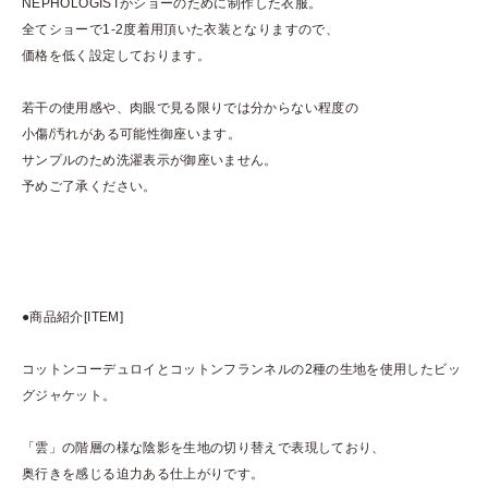
NEPHOLOGISTがショーのために制作した衣服。
全てショーで1-2度着用頂いた衣装となりますので、
価格を低く設定しております。
若干の使用感や、肉眼で見る限りでは分からない程度の
小傷/汚れがある可能性御座います。
サンプルのため洗濯表示が御座いません。
予めご了承ください。
●商品紹介[ITEM]
コットンコーデュロイとコットンフランネルの2種の生地を使用したビッ
グジャケット。
「雲」の階層の様な陰影を生地の切り替えで表現しており、
奥行きを感じる迫力ある仕上がりです。