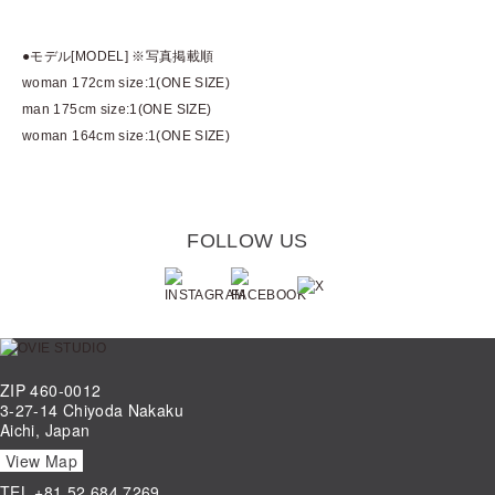
●モデル[MODEL] ※写真掲載順
woman 172cm size:1(ONE SIZE)
man 175cm size:1(ONE SIZE)
woman 164cm size:1(ONE SIZE)
FOLLOW US
ZIP 460-0012
3-27-14 Chiyoda Nakaku
Aichi, Japan
View Map
TEL
+81.52.684.7269