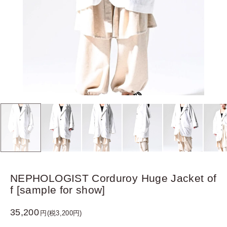
NEPHOLOGIST Corduroy Huge Jacket of
f [sample for show]
35,200
円(税3,200円)