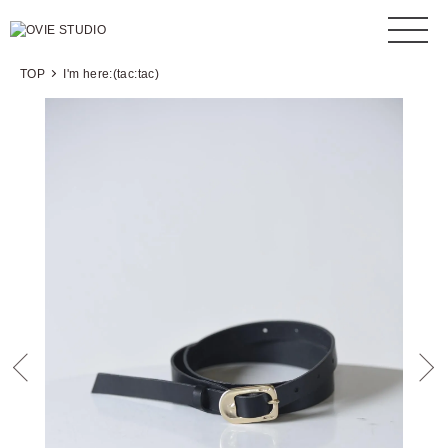
TOP
I'm here:(tac:tac)