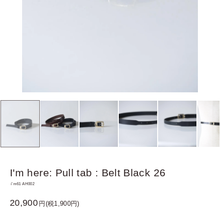
I'm here: Pull tab : Belt Black 26
i'm61 AH002
20,900
円(税1,900円)