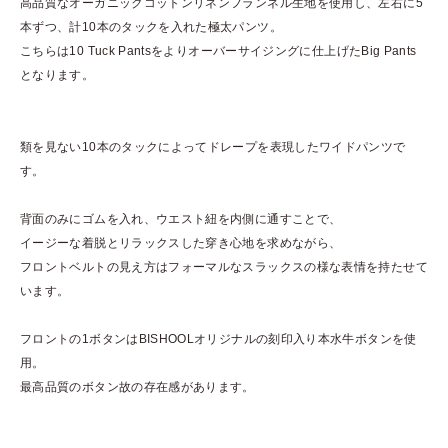
高品質なオーガニックコットンリネンフランネル生地を使用し、左右に5
本ずつ、計10本のタックを入れた極太パンツ。
こちらは10 Tuck Pantsをよりオーバーサイジングに仕上げたBig Pants
となります。
類を見ない10本のタックによってドレープを表現したワイドパンツで
す。
背面のみにゴムを入れ、ウエスト紐を内側に通すことで、
イージーな着脱とリラックスした穿き心地を求めながら、
フロントベルトの見え方はフォーマルなスラックスの様な表情を持たせて
います。
フロントの1ボタンはBISHOOLオリジナルの刻印入り本水牛ボタンを使
用。
最高品質のボタン故の存在感があります。