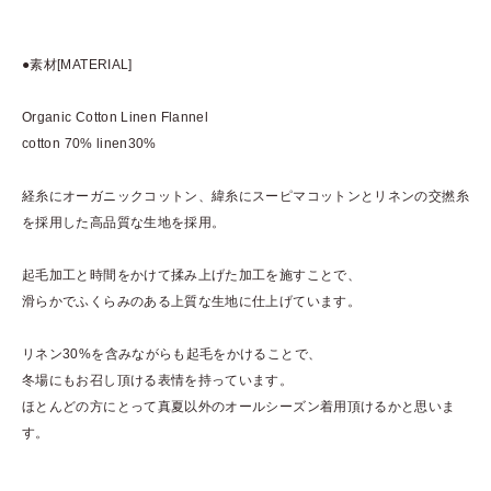
●素材[MATERIAL]
Organic Cotton Linen Flannel
cotton 70% linen30%
経糸にオーガニックコットン、緯糸にスーピマコットンとリネンの交撚糸
を採用した高品質な生地を採用。
起毛加工と時間をかけて揉み上げた加工を施すことで、
滑らかでふくらみのある上質な生地に仕上げています。
リネン30%を含みながらも起毛をかけることで、
冬場にもお召し頂ける表情を持っています。
ほとんどの方にとって真夏以外のオールシーズン着用頂けるかと思いま
す。