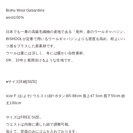
Bishu Wool Gabardine
wool100%
日本でも一番の高級毛織物の産地である「尾州」産のウールギャバジン。
BISHOOLが定番で用いるウールギャバジンよりも密度を高め、程よいハ
リ感をプラスした新素材です。
ウールは夏には涼しく、冬には暖かい自然素材。
5年、10年と着用頂けるような生地です。
●サイズ詳細[SIZE]
size:F :(およそ) ウエスト(紐+ボタン)65-88cm 股上47.5cm 股下55cm 総
丈100cm
サイズはFREE SIZE。
ウエストは内側に通した紐で調整可能。
加えて、背面のみにゴムを入れております。