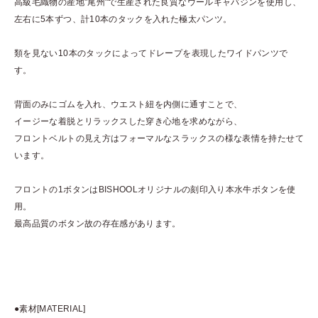
高級毛織物の産地"尾州"で生産された良質なウールギャバジンを使用し、
左右に5本ずつ、計10本のタックを入れた極太パンツ。
類を見ない10本のタックによってドレープを表現したワイドパンツで
す。
背面のみにゴムを入れ、ウエスト紐を内側に通すことで、
イージーな着脱とリラックスした穿き心地を求めながら、
フロントベルトの見え方はフォーマルなスラックスの様な表情を持たせて
います。
フロントの1ボタンはBISHOOLオリジナルの刻印入り本水牛ボタンを使
用。
最高品質のボタン故の存在感があります。
●素材[MATERIAL]