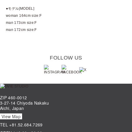
●モデル[MODEL]
woman 164cm size:F
man 173cm size:F
man 172cm size:F
FOLLOW US
ZIP 460-0012
3-27-14 Chiyoda Nakaku
Aichi, Japan
View Map
TEL
+81.52.684.7269