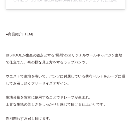
●商品紹介[ITEM]
BISHOOLが生産の拠点とする"尾州"のオリジナルウールギャバジン生地
で仕立てた、袴の様な見え方をするラップパンツ。
ウエストで生地を巻いて、パンツに付属している共布ベルトをループに通
してお召し頂くフリーサイズデザイン。
生地分量を豊富に使用することでドレープが生まれ、
上質な生地の美しさをしっかりと感じて頂ける仕上がりです。
性別問わずお召し頂けます。