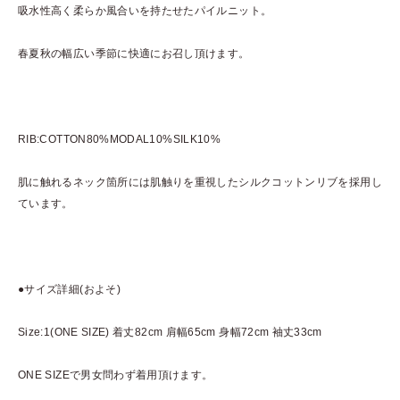
吸水性高く柔らか風合いを持たせたパイルニット。
春夏秋の幅広い季節に快適にお召し頂けます。
RIB:COTTON80%MODAL10%SILK10%
肌に触れるネック箇所には肌触りを重視したシルクコットンリブを採用し
ています。
●サイズ詳細(およそ)
Size:1(ONE SIZE) 着丈82cm 肩幅65cm 身幅72cm 袖丈33cm
ONE SIZEで男女問わず着用頂けます。