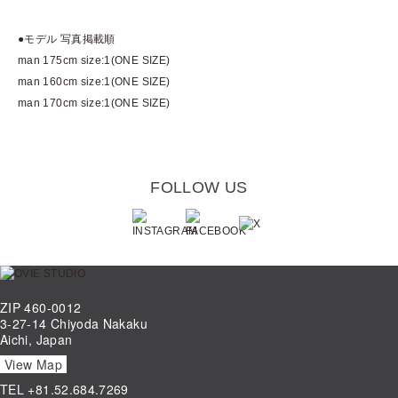
●モデル 写真掲載順
man 175cm size:1(ONE SIZE)
man 160cm size:1(ONE SIZE)
man 170cm size:1(ONE SIZE)
FOLLOW US
ZIP 460-0012
3-27-14 Chiyoda Nakaku
Aichi, Japan
View Map
TEL
+81.52.684.7269