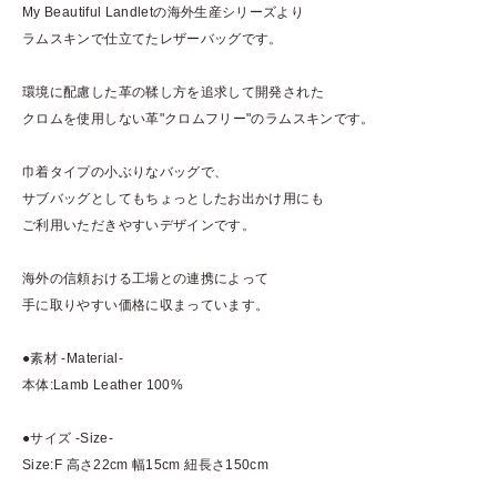
My Beautiful Landletの海外生産シリーズより
ラムスキンで仕立てたレザーバッグです。
環境に配慮した革の鞣し方を追求して開発された
クロムを使用しない革"クロムフリー"のラムスキンです。
巾着タイプの小ぶりなバッグで、
サブバッグとしてもちょっとしたお出かけ用にも
ご利用いただきやすいデザインです。
海外の信頼おける工場との連携によって
手に取りやすい価格に収まっています。
●素材 -Material-
本体:Lamb Leather 100%
●サイズ -Size-
Size:F 高さ22cm 幅15cm 紐長さ150cm