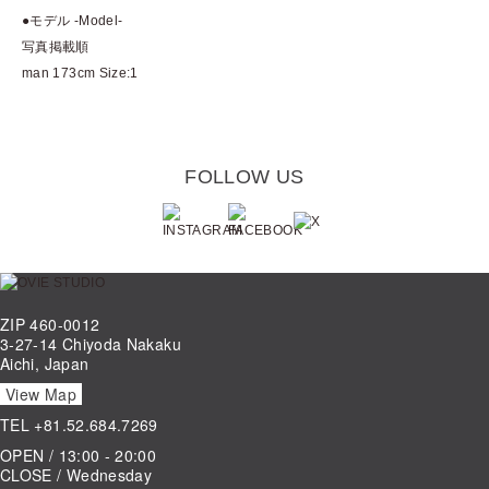
●モデル -Model-
写真掲載順
man 173cm Size:1
FOLLOW US
ZIP 460-0012
3-27-14 Chiyoda Nakaku
Aichi, Japan
View Map
TEL
+81.52.684.7269
OPEN / 13:00 - 20:00
CLOSE / Wednesday