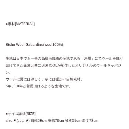
●素材[MATERIAL]
Bishu Wool Gabardine(wool100%)
生地は日本でも一番の高級毛織物の産地である「尾州」にてウールを織り
続けてきた企業と共にBISHOOLが制作したオリジナルのウールギャバジ
ン。
ウールは夏には涼しく、冬には暖かい自然素材。
5年、10年と着用頂けるような生地です。
●サイズ詳細[SIZE]
size:F:(およそ) 肩幅59cm 身幅78cm 袖丈31cm 着丈78cm