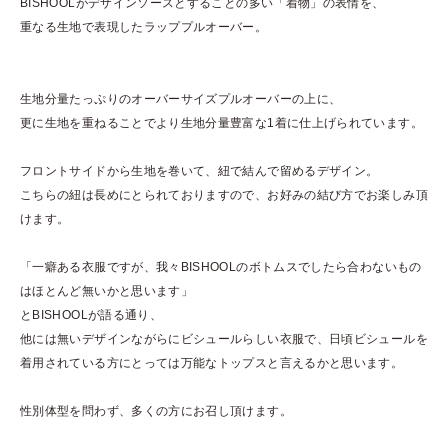
BISHOOLがデザインソースとすることの多い「着物」の表情を、
重なる生地で表現したラッププルオーバー。
生地分量たっぷりのオーバーサイズプルオーバーの上に、
更に生地を重ねることでより生地分量豊富な1着に仕上げられています。
フロントサイドから生地を巻いて、紐で結んで留めるデザイン。
こちらの紐は長めにとられておりますので、お好みの結び方でお楽しみ頂
けます。
「一癖ある衣服ですが、我々BISHOOLのボトムスでしたら合わないもの
はほとんど無いかと思います」
とBISHOOLが語る通り、
他には無いデザインながらにビシュールらしい衣服で、日頃ビシュールを
着用されている方にとっては万能なトップスと言えるかと思います。
性別体型を問わず、多くの方にお召し頂けます。