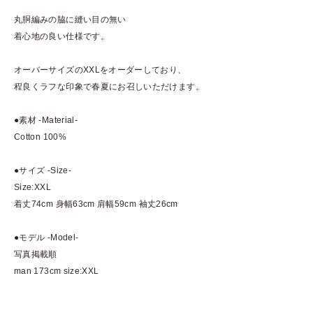
丸胴編みの脇に縫い目の無い
着心地の良い仕様です。
オーバーサイズのXXLをオーダーしており、
程良くラフな印象で春夏にお召しいただけます。
●素材 -Material-
Cotton 100%
●サイズ -Size-
Size:XXL
着丈74cm 身幅63cm 肩幅59cm 袖丈26cm
●モデル -Model-
写真掲載順
man 173cm size:XXL