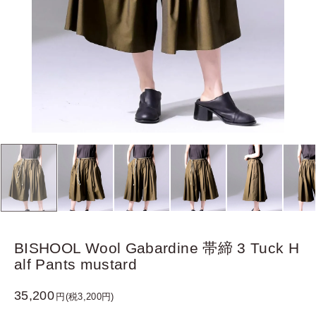
BISHOOL Wool Gabardine 帯締 3 Tuck H
alf Pants mustard
35,200
円(税3,200円)