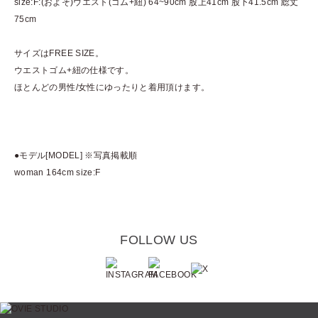
size:F:(およそ)ウエスト(ゴム+紐) 64~90cm 股上41cm 股下41.5cm 総丈
75cm
サイズはFREE SIZE。
ウエストゴム+紐の仕様です。
ほとんどの男性/女性にゆったりと着用頂けます。
●モデル[MODEL] ※写真掲載順
woman 164cm size:F
FOLLOW US