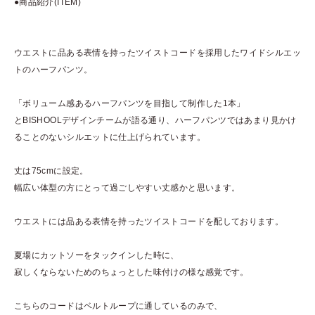
●商品紹介(ITEM)
ウエストに品ある表情を持ったツイストコードを採用したワイドシルエッ
トのハーフパンツ。
「ボリューム感あるハーフパンツを目指して制作した1本」
とBISHOOLデザインチームが語る通り、ハーフパンツではあまり見かけ
ることのないシルエットに仕上げられています。
丈は75cmに設定。
幅広い体型の方にとって過ごしやすい丈感かと思います。
ウエストには品ある表情を持ったツイストコードを配しております。
夏場にカットソーをタックインした時に、
寂しくならないためのちょっとした味付けの様な感覚です。
こちらのコードはベルトループに通しているのみで、