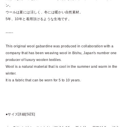
ン。
ウールは夏には涼しく、冬には暖かい自然素材。
5年、10年と着用頂けるような生地です。
------
This original wool gabardine was produced in collaboration with a
company that has been weaving wool in Bishu, Japan's number one
producer of luxury woolen textiles.
Wool is a natural material that is cool in the summer and warm in the
winter.
It is a fabric that can be worn for 5 to 10 years.
●サイズ詳細[SIZE]