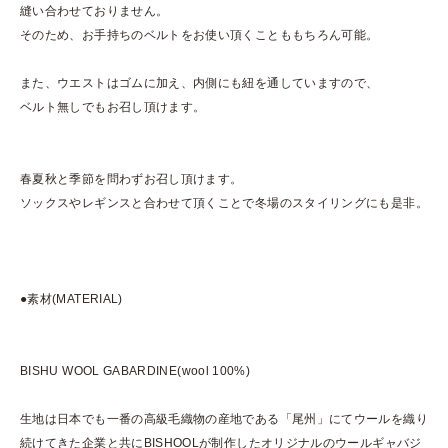
縫い合わせておりません。
そのため、お手持ちのベルトをお使い頂くことももちろん可能。
また、ウエストはゴムに加え、内側にも紐を通していますので、
ベルト無しでもお召し頂けます。
春夏秋と季節を問わずお召し頂けます。
ソックスやレギンスと合わせて頂くことで冬場のスタイリングにも是非。
●素材(MATERIAL)
BISHU WOOL GABARDINE(wool 100%)
生地は日本でも一番の高級毛織物の産地である「尾州」にてウールを織り
続けてきた企業と共にBISHOOLが制作したオリジナルのウールギャバジ