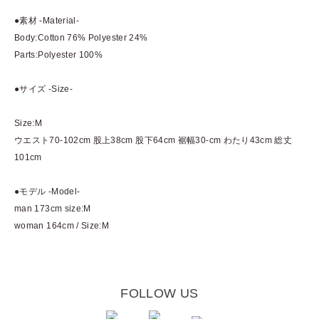
●素材 -Material-
Body:Cotton 76% Polyester 24%
Parts:Polyester 100%
●サイズ -Size-
Size:M
ウエスト70-102cm 股上38cm 股下64cm 裾幅30-cm わたり43cm 総丈
101cm
●モデル -Model-
man 173cm size:M
woman 164cm / Size:M
FOLLOW US