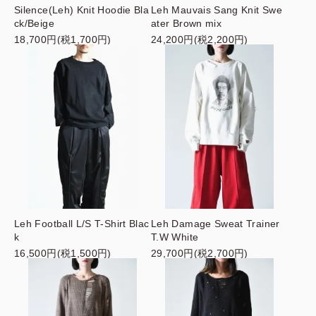
Silence(Leh) Knit Hoodie Bla
Leh Mauvais Sang Knit Swe
ck/Beige
ater Brown mix
18,700円(税1,700円)
24,200円(税2,200円)
Leh Football L/S T-Shirt Blac
Leh Damage Sweat Trainer
k
T.W White
16,500円(税1,500円)
29,700円(税2,700円)