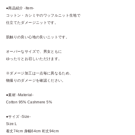
●商品紹介 -Item-
コットン・カシミヤのワッフルニット生地で
仕立てたダメージニットです。
肌触りの良い心地の良いニットです。
オーバーなサイズで、男女ともに
ゆったりとお召しいただけます。
※ダメージ加工は一点毎に異なるため、
物撮りのダメージを確認ください。
●素材 -Material-
Cotton 95% Cashmere 5%
●サイズ -Size-
Size:L
着丈74cm 身幅64cm 裄丈94cm