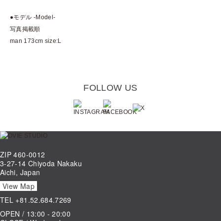
●モデル -Model-
写真掲載順
man 173cm size:L
FOLLOW US
ZIP 460-0012
3-27-14 Chiyoda Nakaku
Aichi, Japan
View Map
TEL
+81.52.684.7269
OPEN / 13:00 - 20:00