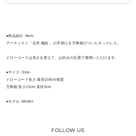
●商品紹介 -Item-
アーティスト「石井 織絵 」の手掛ける万華鏡のついたネックレス。
ドローコードは長さを変えて、お好みの位置で着用いただけます。
●サイズ -Size-
ドローコード長さ 最長108cm程度
万華鏡 長さ10cm 直径3cm
●モデル -Model-
FOLLOW US