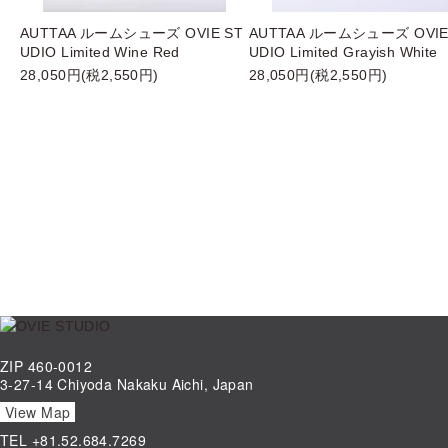
AUTTAA ルームシューズ OVIE ST
AUTTAA ルームシューズ OVIE
UDIO Limited Wine Red
UDIO Limited Grayish White
28,050円(税2,550円)
28,050円(税2,550円)
ZIP 460-0012
3-27-14 Chiyoda Nakaku Aichi, Japan
View Map
TEL
+81.52.684.7269