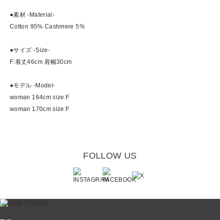
●素材 -Material-
Cotton 95% Cashmere 5%
●サイズ -Size-
F:着丈46cm 肩幅30cm
●モデル -Model-
woman 164cm size:F
woman 170cm size:F
FOLLOW US