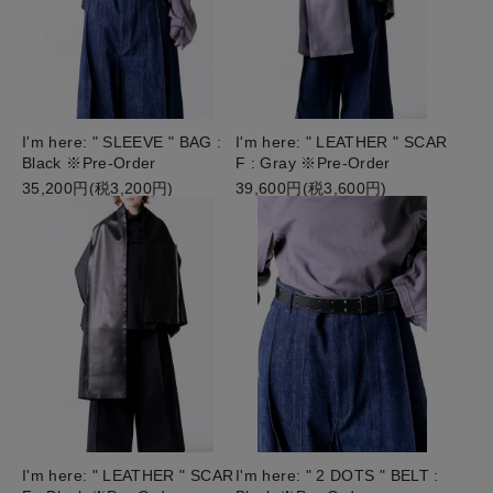
I'm here: " SLEEVE " BAG :
I'm here: " LEATHER " SCAR
Black ※Pre-Order
F : Gray ※Pre-Order
35,200円(税3,200円)
39,600円(税3,600円)
I'm here: " LEATHER " SCAR
I'm here: " 2 DOTS " BELT :