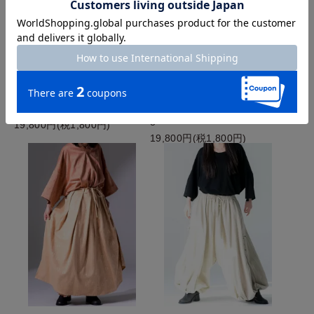
BISHOOL Modal Damask Ja
BISHOOL Modal Damask Ja
cquard HAKAMA Apron cyan
cquard HAKAMA Apron shuir
o
19,800円(税1,800円)
19,800円(税1,800円)