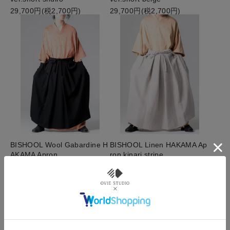
29,700円(税2,700円)
29,700円(税2,700円)
BISHOOL Wool Gabardine H
BISHOOL Linen HAKAMA Ap
AKAMA Apron
ron kinari stripe
22,000円(税2,000円)
19,800円(税1,800円)