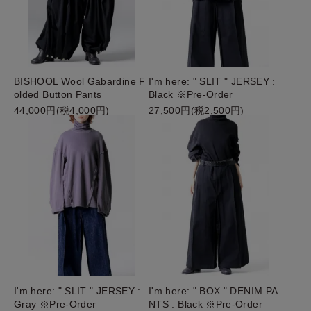
BISHOOL Wool Gabardine F
I'm here: " SLIT " JERSEY :
olded Button Pants
Black ※Pre-Order
44,000円(税4,000円)
27,500円(税2,500円)
I'm here: " SLIT " JERSEY :
I'm here: " BOX " DENIM PA
Gray ※Pre-Order
NTS : Black ※Pre-Order