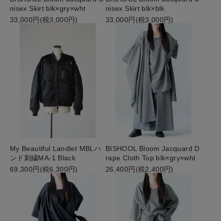
nisex Skirt blk×gry×wht
nisex Skirt blk×blk
33,000円(税3,000円)
33,000円(税3,000円)
My Beautiful Landlet MBLハ
BISHOOL Bloom Jacquard D
ンド刺繍MA-1 Black
rape Cloth Top blk×gry×wht
69,300円(税6,300円)
26,400円(税2,400円)