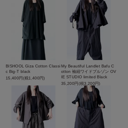
BISHOOL Giza Cotton Classi
My Beautiful Landlet Bafu C
c Big-T black
otton 袖紐ワイドブルゾン OV
IE STUDIO limited Black
15,400円(税1,400円)
35,200円(税3,200円)