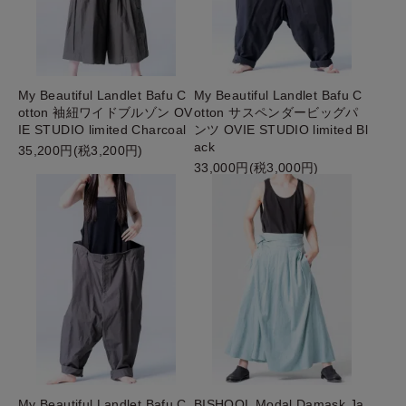
My Beautiful Landlet Bafu C
My Beautiful Landlet Bafu C
otton 袖紐ワイドブルゾン OV
otton サスペンダービッグパ
IE STUDIO limited Charcoal
ンツ OVIE STUDIO limited Bl
ack
35,200円(税3,200円)
33,000円(税3,000円)
My Beautiful Landlet Bafu C
BISHOOL Modal Damask Ja