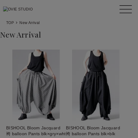
TOP
New Arrival
New Arrival
BISHOOL Bloom Jacquard
BISHOOL Bloom Jacquard
袴 balloon Pants blk×gry×wht
袴 balloon Pants blk×blk